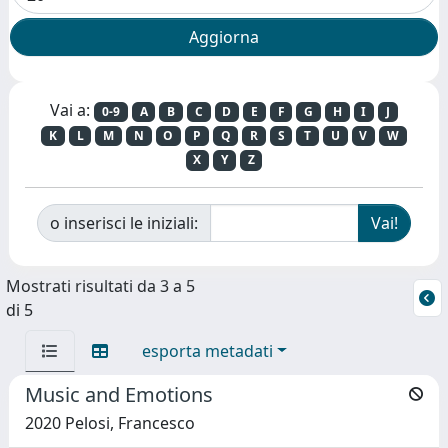
Vai a:
0-9
A
B
C
D
E
F
G
H
I
J
K
L
M
N
O
P
Q
R
S
T
U
V
W
X
Y
Z
o inserisci le iniziali:
Mostrati risultati da 3 a 5
di 5
esporta metadati
Music and Emotions
2020 Pelosi, Francesco