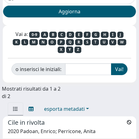
Vai a:
0-9
A
B
C
D
E
F
G
H
I
J
K
L
M
N
O
P
Q
R
S
T
U
V
W
X
Y
Z
o inserisci le iniziali:
Mostrati risultati da 1 a 2
di 2
esporta metadati
Cile in rivolta
2020 Padoan, Enrico; Perricone, Anita