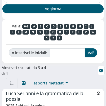
Vai a:
0-9
A
B
C
D
E
F
G
H
I
J
K
L
M
N
O
P
Q
R
S
T
U
V
W
X
Y
Z
o inserisci le iniziali:
Mostrati risultati da 3 a 4
di 4
esporta metadati
Luca Serianni e la grammatica della
poesia
2025 Soldani, Arnaldo