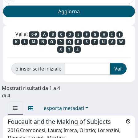
Vai a:
0-9
A
B
C
D
E
F
G
H
I
J
K
L
M
N
O
P
Q
R
S
T
U
V
W
X
Y
Z
o inserisci le iniziali:
Mostrati risultati da 1 a 4
di 4
esporta metadati
Foucault and the Making of Subjects
2016 Cremonesi, Laura; Irrera, Orazio; Lorenzini,
Daniele; Tazzioli, Martina