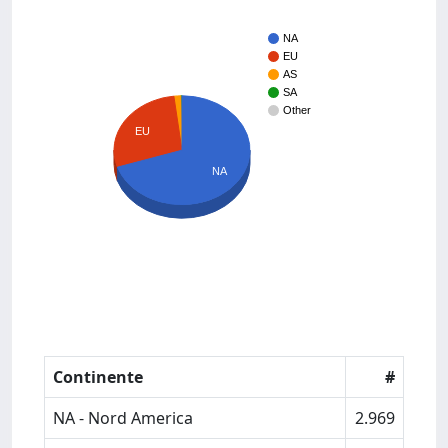
NA
EU
AS
SA
Other
EU
NA
Continente
#
NA - Nord America
2.969