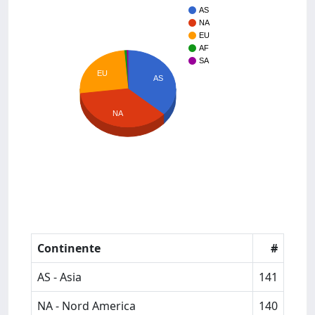
AS
NA
EU
AF
SA
EU
AS
NA
Continente
#
AS - Asia
141
NA - Nord America
140