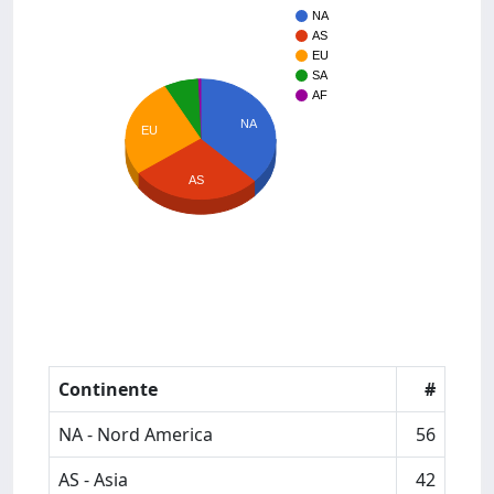
NA
AS
EU
SA
AF
NA
EU
AS
Continente
#
NA - Nord America
56
AS - Asia
42