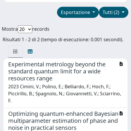
Esportazione
Tutti (2)
Mostra
records
Risultati 1 - 2 di 2 (tempo di esecuzione: 0.001 secondi).
Experimental metrology beyond the
standard quantum limit for a wide
resources range
2023 Cimini, V.; Polino, E.; Belliardo, F.; Hoch, F.;
Piccirillo, B.; Spagnolo, N.; Giovannetti, V.; Sciarrino,
F.
Optimizing quantum-enhanced Bayesian
multiparameter estimation of phase and
noise in practical sensors