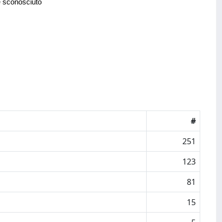
e sconosciuto
#
251
123
81
15