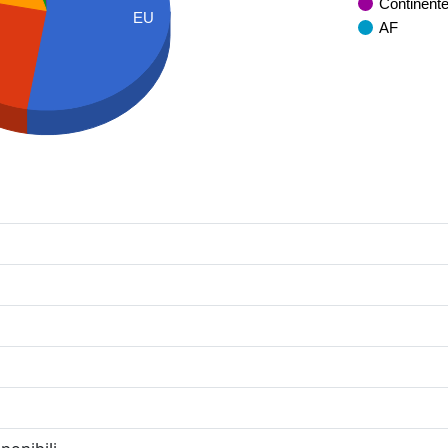
Continent
EU
AF