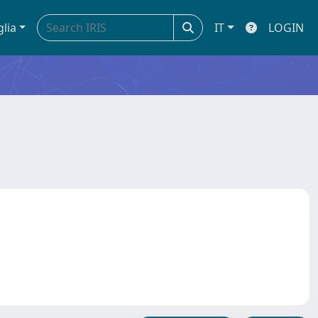
glia
IT
LOGIN