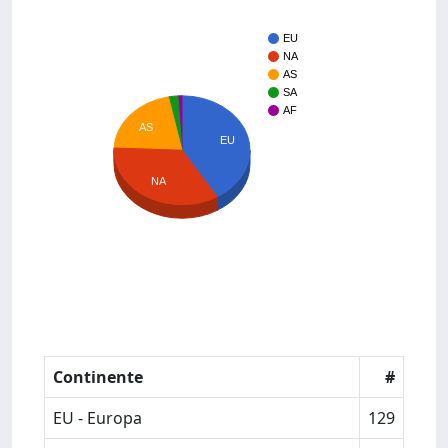
EU
NA
AS
SA
AF
AS
EU
NA
Continente
#
EU - Europa
129