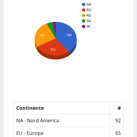
NA
EU
AS
SA
AF
NA
AS
EU
Continente
#
NA - Nord America
92
EU - Europa
65