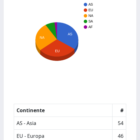
AS
EU
NA
SA
AF
AS
NA
EU
Continente
#
AS - Asia
54
EU - Europa
46