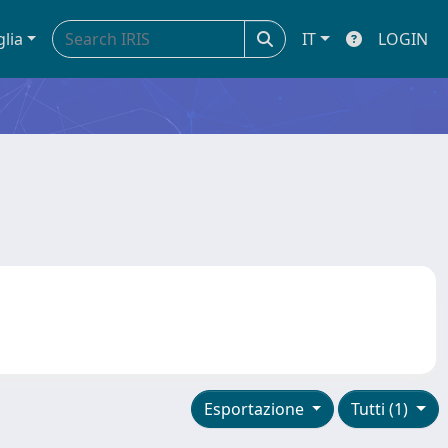
glia
IT
LOGIN
Esportazione
Tutti (1)