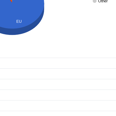
Other
EU