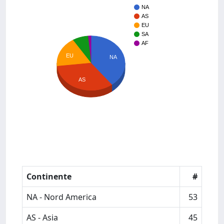
NA
AS
EU
SA
AF
EU
NA
AS
Continente
#
NA - Nord America
53
AS - Asia
45