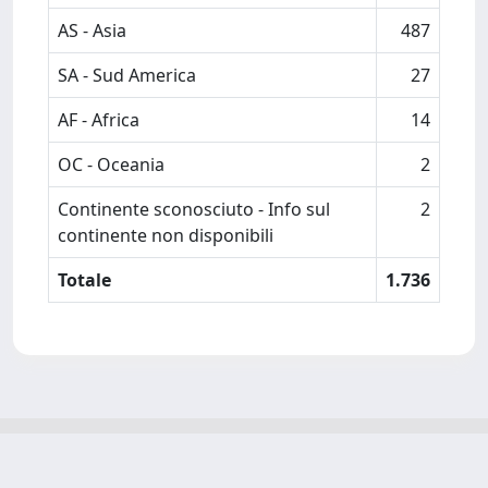
AS - Asia
487
SA - Sud America
27
AF - Africa
14
OC - Oceania
2
Continente sconosciuto - Info sul
2
continente non disponibili
Totale
1.736
Powered by
IRIS
-
about IRIS
-
Utilizzo dei cookie
-
Privacy
Copyright © 2026