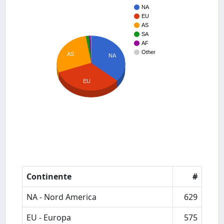
NA
EU
AS
SA
AF
Other
AS
NA
EU
Continente
#
NA - Nord America
629
EU - Europa
575