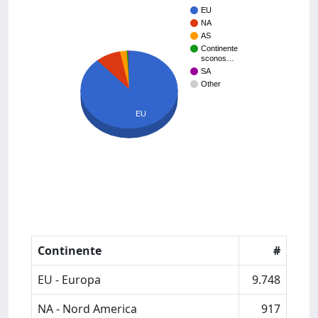
EU
NA
AS
Continente
sconos…
SA
Other
EU
Continente
#
EU - Europa
9.748
NA - Nord America
917