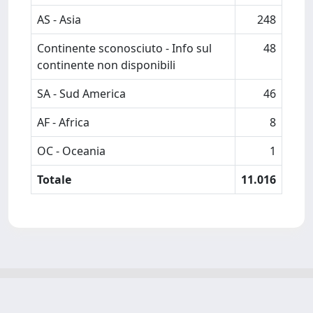
AS - Asia
248
Continente sconosciuto - Info sul
48
continente non disponibili
SA - Sud America
46
AF - Africa
8
OC - Oceania
1
Totale
11.016
Powered by
IRIS
-
about IRIS
-
Utilizzo dei cookie
-
Privacy
Copyright © 2026