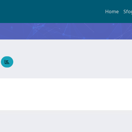
Home
Sfo
A