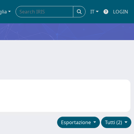
glia
IT
LOGIN
Esportazione
Tutti (2)