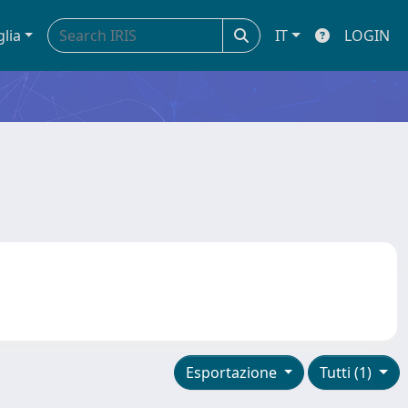
glia
IT
LOGIN
Esportazione
Tutti (1)