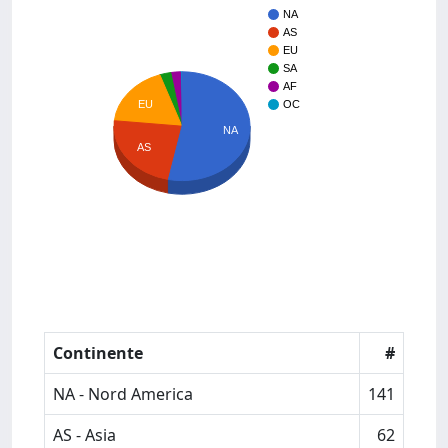
NA
AS
EU
SA
AF
EU
OC
NA
AS
Continente
#
NA - Nord America
141
AS - Asia
62