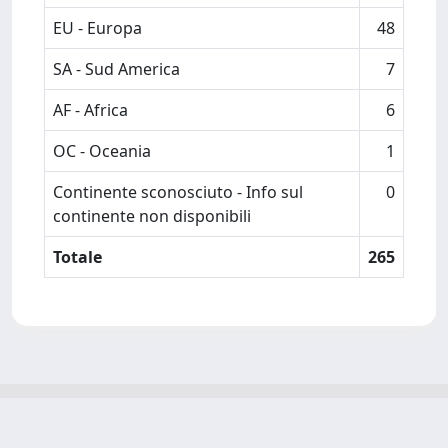
EU - Europa
48
SA - Sud America
7
AF - Africa
6
OC - Oceania
1
Continente sconosciuto - Info sul
0
continente non disponibili
Totale
265
Powered by
IRIS
-
about IRIS
-
Utilizzo dei cookie
-
Privacy
Copyright © 2026