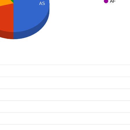
AF
AS