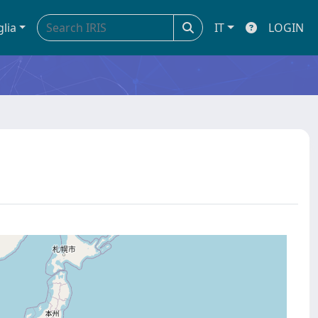
glia
IT
LOGIN