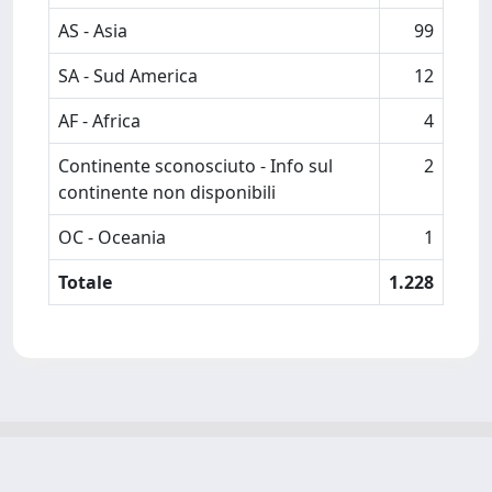
AS - Asia
99
SA - Sud America
12
AF - Africa
4
Continente sconosciuto - Info sul
2
continente non disponibili
OC - Oceania
1
Totale
1.228
Powered by
IRIS
-
about IRIS
-
Utilizzo dei cookie
-
Privacy
Copyright © 2026