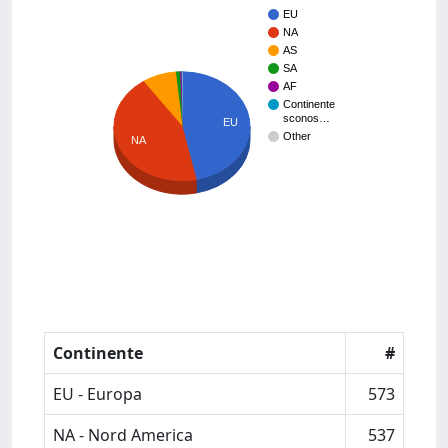
EU
NA
AS
SA
AF
Continente
sconos…
EU
Other
NA
Continente
#
EU - Europa
573
NA - Nord America
537