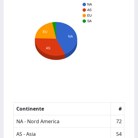
NA
AS
EU
SA
EU
NA
AS
Continente
#
NA - Nord America
72
AS - Asia
54