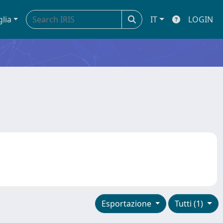
glia
IT
LOGIN
Esportazione
Tutti (1)