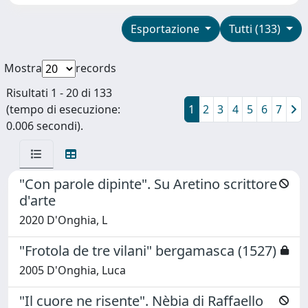
Esportazione
Tutti (133)
Mostra
records
Risultati 1 - 20 di 133
(tempo di esecuzione:
1
2
3
4
5
6
7
0.006 secondi).
"Con parole dipinte". Su Aretino scrittore
d'arte
2020 D'Onghia, L
"Frotola de tre vilani" bergamasca (1527)
2005 D'Onghia, Luca
"Il cuore ne risente". Nèbia di Raffaello