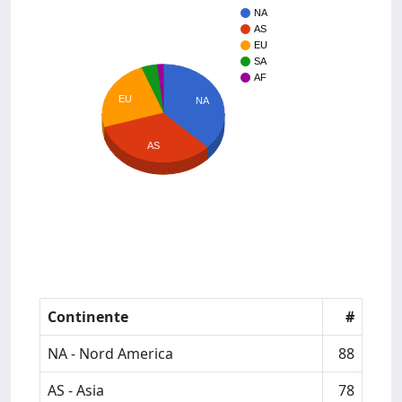
NA
AS
EU
SA
AF
EU
NA
AS
Continente
#
NA - Nord America
88
AS - Asia
78