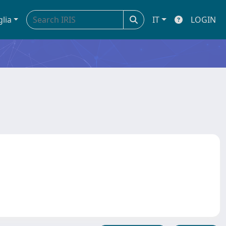
glia
IT
LOGIN