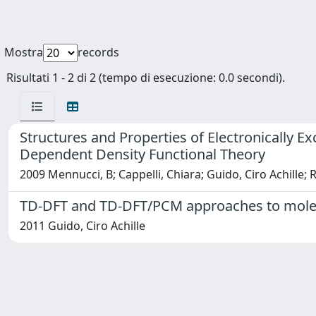
Mostra
records
Risultati 1 - 2 di 2 (tempo di esecuzione: 0.0 secondi).
Structures and Properties of Electronically 
Dependent Density Functional Theory
2009 Mennucci, B; Cappelli, Chiara; Guido, Ciro Achille; R
TD-DFT and TD-DFT/PCM approaches to molecul
2011 Guido, Ciro Achille