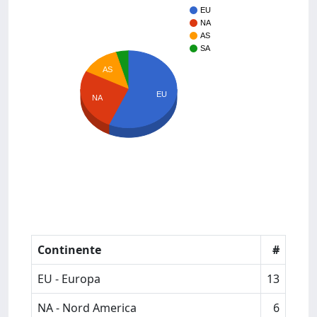
EU
NA
AS
SA
AS
EU
NA
Continente
#
EU - Europa
13
NA - Nord America
6