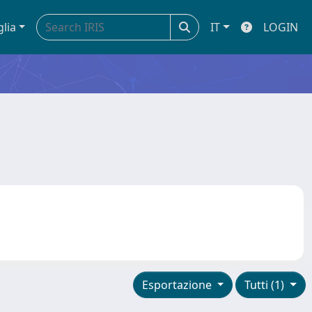
glia
IT
LOGIN
Esportazione
Tutti (1)