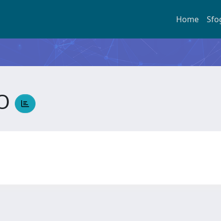
Home
Sfo
MO