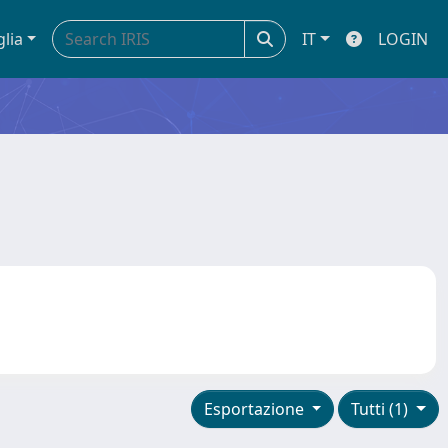
glia
IT
LOGIN
Esportazione
Tutti (1)