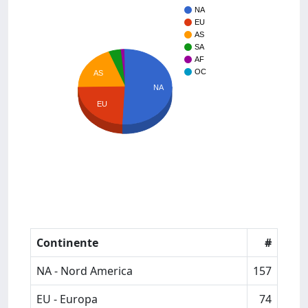
NA
EU
AS
SA
AF
OC
AS
NA
EU
Continente
#
NA - Nord America
157
EU - Europa
74