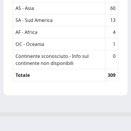
AS - Asia
60
SA - Sud America
13
AF - Africa
4
OC - Oceania
1
Continente sconosciuto - Info sul
0
continente non disponibili
Totale
309
Powered by
IRIS
-
about IRIS
-
Utilizzo dei cookie
-
Privacy
Copyright © 2026