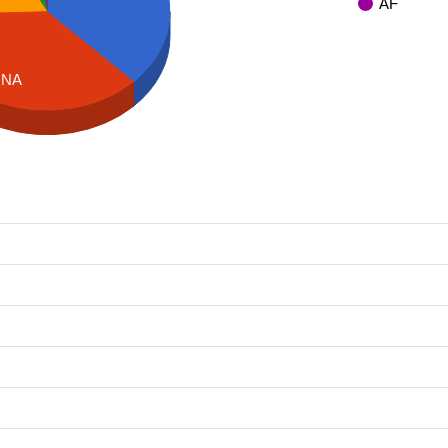
AF
NA