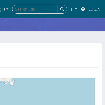
glia
IT
LOGIN