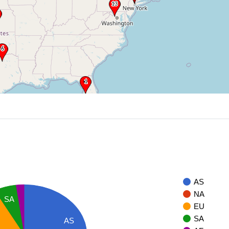
AS
NA
SA
EU
SA
AS