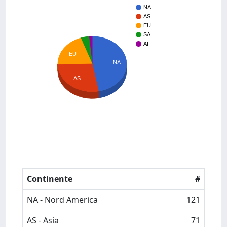
NA
AS
EU
SA
AF
EU
NA
AS
Continente
#
NA - Nord America
121
AS - Asia
71