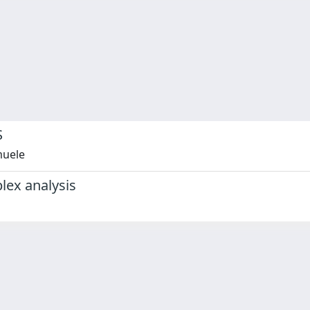
S
muele
lex analysis