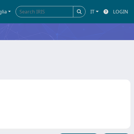
glia
IT
LOGIN