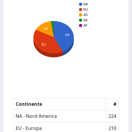
NA
EU
AS
SA
AF
AS
NA
EU
Continente
#
NA - Nord America
224
EU - Europa
210