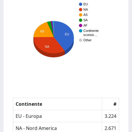
EU
NA
AS
SA
AF
Continente
AS
EU
sconos…
Other
NA
Continente
#
EU - Europa
3.224
NA - Nord America
2.671