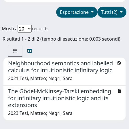
Esportazione
Tutti (2)
Mostra
records
Risultati 1 - 2 di 2 (tempo di esecuzione: 0.003 secondi).
Neighbourhood semantics and labelled
calculus for intuitionistic infinitary logic
2021 Tesi, Matteo; Negri, Sara
The Gödel-McKinsey-Tarski embedding
for infinitary intuitionistic logic and its
extensions
2023 Tesi, Matteo; Negri, Sara