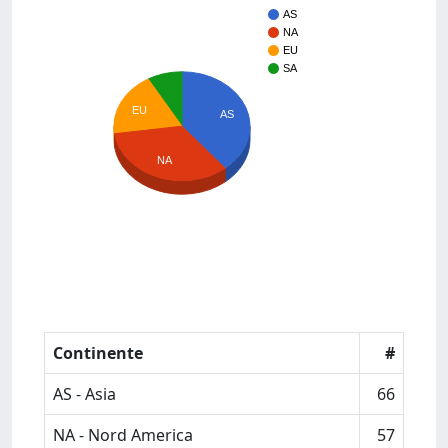
AS
NA
EU
SA
EU
AS
NA
Continente
#
AS - Asia
66
NA - Nord America
57