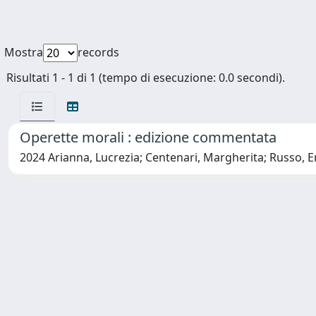
Mostra
records
Risultati 1 - 1 di 1 (tempo di esecuzione: 0.0 secondi).
Operette morali : edizione commentata
2024 Arianna, Lucrezia; Centenari, Margherita; Russo, E