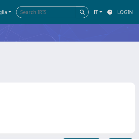
glia
IT
LOGIN