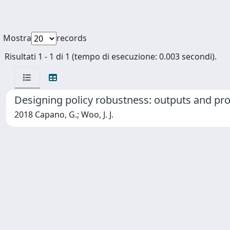
Mostra
records
Risultati 1 - 1 di 1 (tempo di esecuzione: 0.003 secondi).
Designing policy robustness: outputs and pr
2018 Capano, G.; Woo, J. J.