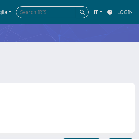
glia
IT
LOGIN