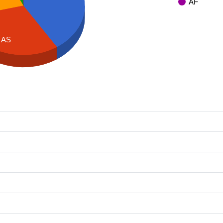
AF
AS