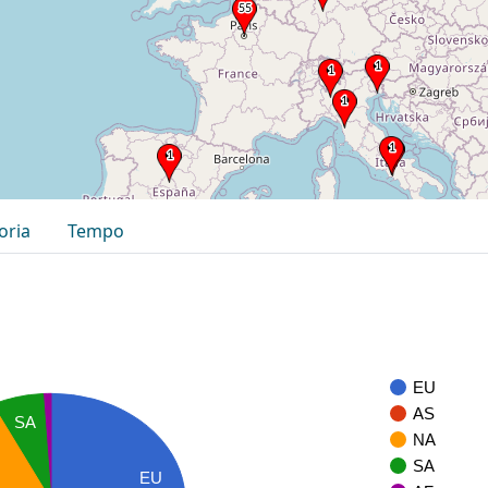
oria
Tempo
EU
AS
SA
NA
SA
EU