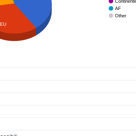
Continent
AF
Other
EU