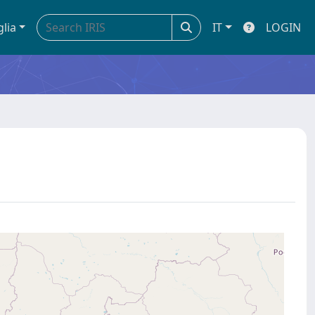
glia
IT
LOGIN