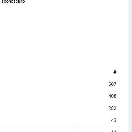
e sconosciuto
#
507
408
282
43