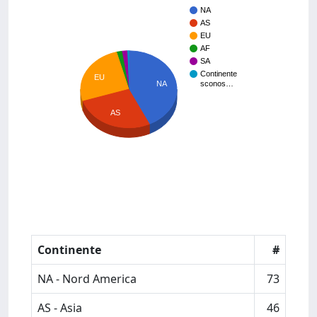
NA
AS
EU
AF
SA
Continente
EU
NA
sconos…
AS
Continente
#
NA - Nord America
73
AS - Asia
46