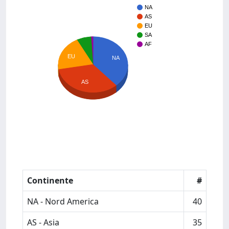
NA
AS
EU
SA
AF
EU
NA
AS
Continente
#
NA - Nord America
40
AS - Asia
35