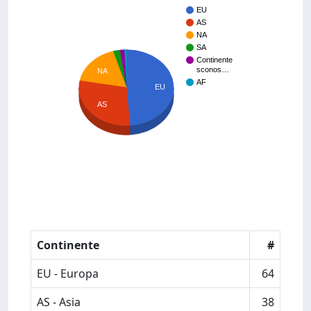
EU
AS
NA
SA
Continente
sconos…
NA
AF
EU
AS
Continente
#
EU - Europa
64
AS - Asia
38