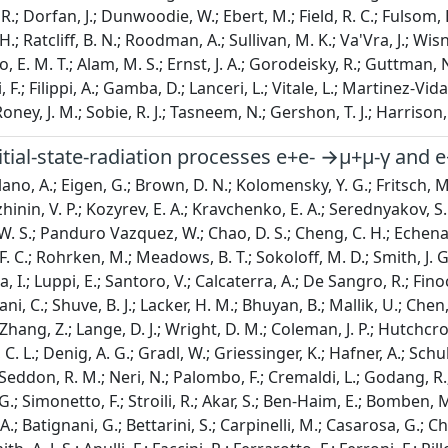
R.; Dorfan, J.; Dunwoodie, W.; Ebert, M.; Field, R. C.; Fulsom, B
, H.; Ratcliff, B. N.; Roodman, A.; Sullivan, M. K.; Va'Vra, J.; Wi
o, E. M. T.; Alam, M. S.; Ernst, J. A.; Gorodeisky, R.; Guttman, N.;
i, F.; Filippi, A.; Gamba, D.; Lanceri, L.; Vitale, L.; Martinez-Vi
Roney, J. M.; Sobie, R. J.; Tasneem, N.; Gershon, T. J.; Harrison, 
nitial-state-radiation processes e+e- →μ+μ-γ and
lano, A.; Eigen, G.; Brown, D. N.; Kolomensky, Y. G.; Fritsch, M.
uzhinin, V. P.; Kozyrev, E. A.; Kravchenko, E. A.; Serednyakov, S. 
 W. S.; Panduro Vazquez, W.; Chao, D. S.; Cheng, C. H.; Echenard, 
F. C.; Rohrken, M.; Meadows, B. T.; Sokoloff, M. D.; Smith, J. G
a, I.; Luppi, E.; Santoro, V.; Calcaterra, A.; De Sangro, R.; Finocc
, C.; Shuve, B. J.; Lacker, H. M.; Bhuyan, B.; Mallik, U.; Chen, C
 Zhang, Z.; Lange, D. J.; Wright, D. M.; Coleman, J. P.; Hutchcrof
 L.; Denig, A. G.; Gradl, W.; Griessinger, K.; Hafner, A.; Schuber
Seddon, R. M.; Neri, N.; Palombo, F.; Cremaldi, L.; Godang, R.;
G.; Simonetto, F.; Stroili, R.; Akar, S.; Ben-Haim, E.; Bomben,
 A.; Batignani, G.; Bettarini, S.; Carpinelli, M.; Casarosa, G.; C