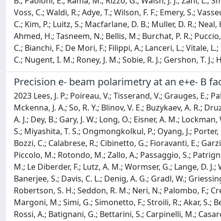
B.; Paoloni, E.; Rama, M.; Rizzo, G.; Walsh, J. J.; Zani, L.; Smi
Voss, C.; Waldi, R.; Adye, T.; Wilson, F. F.; Emery, S.; Vas
C.; Kim, P.; Luitz, S.; Macfarlane, D. B.; Muller, D. R.; Neal, 
Ahmed, H.; Tasneem, N.; Bellis, M.; Burchat, P. R.; Puccio, E.
C.; Bianchi, F.; De Mori, F.; Filippi, A.; Lanceri, L.; Vitale,
C.; Nugent, I. M.; Roney, J. M.; Sobie, R. J.; Gershon, T. J.; 
Precision e- beam polarimetry at an e+e- B fa
2023 Lees, J. P.; Poireau, V.; Tisserand, V.; Grauges, E.; Pa
Mckenna, J. A.; So, R. Y.; Blinov, V. E.; Buzykaev, A. R.; Dr
A. J.; Dey, B.; Gary, J. W.; Long, O.; Eisner, A. M.; Lockman,
S.; Miyashita, T. S.; Ongmongkolkul, P.; Oyang, J.; Porter, 
Bozzi, C.; Calabrese, R.; Cibinetto, G.; Fioravanti, E.; Garzi
Piccolo, M.; Rotondo, M.; Zallo, A.; Passaggio, S.; Patrignani
M.; Le Diberder, F.; Lutz, A. M.; Wormser, G.; Lange, D. J.; 
Banerjee, S.; Davis, C. L.; Denig, A. G.; Gradl, W.; Griessing
Robertson, S. H.; Seddon, R. M.; Neri, N.; Palombo, F.; Cre
Margoni, M.; Simi, G.; Simonetto, F.; Stroili, R.; Akar, S.;
Rossi, A.; Batignani, G.; Bettarini, S.; Carpinelli, M.; Casar