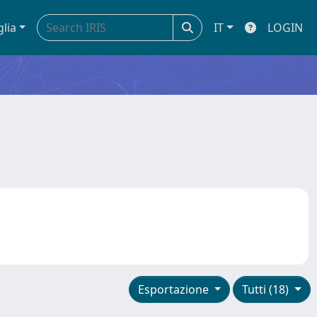
glia
IT
LOGIN
Esportazione
Tutti (18)