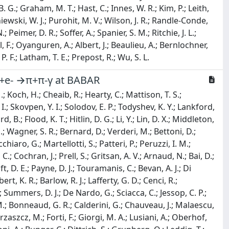
. G.; Graham, M. T.; Hast, C.; Innes, W. R.; Kim, P.; Leith,
sniewski, W. J.; Purohit, M. V.; Wilson, J. R.; Randle-Conde,
 Peimer, D. R.; Soffer, A.; Spanier, S. M.; Ritchie, J. L.;
dal, F.; Oyanguren, A.; Albert, J.; Beaulieu, A.; Bernlochner,
P. F.; Latham, T. E.; Prepost, R.; Wu, S. L.
 e+e- →π+π-γ at BABAR
; Koch, H.; Cheaib, R.; Hearty, C.; Mattison, T. S.;
I.; Skovpen, Y. I.; Solodov, E. P.; Todyshev, K. Y.; Lankford,
B.; Flood, K. T.; Hitlin, D. G.; Li, Y.; Lin, D. X.; Middleton,
.; Wagner, S. R.; Bernard, D.; Verderi, M.; Bettoni, D.;
hiaro, G.; Martellotti, S.; Patteri, P.; Peruzzi, I. M.;
.; Cochran, J.; Prell, S.; Gritsan, A. V.; Arnaud, N.; Bai, D.;
t, D. E.; Payne, D. J.; Touramanis, C.; Bevan, A. J.; Di
t, K. R.; Barlow, R. J.; Lafferty, G. D.; Cenci, R.;
 Summers, D. J.; De Nardo, G.; Sciacca, C.; Jessop, C. P.;
 M.; Bonneaud, G. R.; Calderini, G.; Chauveau, J.; Malaescu,
hrzaszcz, M.; Forti, F.; Giorgi, M. A.; Lusiani, A.; Oberhof,