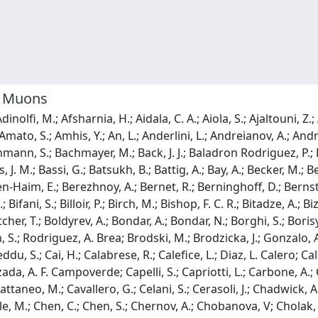
o Muons
Egede, U.; Egorychev, V; Eidelman, S.; Eisenhardt, S.; Ek-In, S.; Eklund, L.; Ely, S.; Ene, A.; Epple, E.; Escher, S.; Eschle, J.; Esen, S.; Evans, T.; Falabella, A.; Fan, J.; Fan, Y.; Fang, B.; Farry, S.; Fazzini, D.; Feo, M.; Fernandez Prieto, A.; Fernez, A. D.; Ferrari, F.; Lopes, L. Ferreira; Ferreira Rodrigues, F.; Sole, S. Ferreres; Ferrillo, M.; Ferro-Luzzi, M.; Filippov, S.; Fini, R. A.; Fiorini, M.; Firlej, M.; Fischer, K. M.; Fitzgerald, D. S.; Fitzpatrick, C.; Fiutowski, T.; Fleuret, F.; Fontana, M.; Fontanelli, F.; Forty, R.; Lima, V. Franco; Sevilla, M. Franco; Frank, M.; Franzoso, E.; Frau, G.; Frei, C.; Friday, D. A.; Fu, J.; Fuehring, Q.; Funk, W.; Gabriel, E.; Gaintseva, T.; Gallas Torreira, A.; Galli, D.; Gambetta, S.; Gan, Y.; Gandelman, M.; Gandini, P.; Gao, Y.; Garau, M.; Martin, L. M. Garcia; Garcia Moreno, P.; Pardinas, J. Garcia; Garcia Plana, B.; Rosales, F. A. Garcia; Garrido, L.; Gaspar, C.; Geertsema, R. E.; Gerick, D.; Gerken, L. L.; Gersabeck, E.; Gersabeck, M.; Gershon, T.; Gerstel, D.; Ghez, Ph; Gibson, V; Giemza, H. K.; Giovannetti, M.; Gioventu, A.; Gironella Gironell, P.; Giubega, L.; Giugliano, C.; Gizdov, K.; Gkougkousis, E. L.; Gligorov, V. V.; Gobel, C.; Golobardes, E.; Golubkov, D.; Golutvin, A.; Gomes, A.; Gomez Fernandez, S.; Abrantes, F. Goncalves; Goncerz, M.; Gong, G.; Gorbounov, P.; Gorelov, I.; V, ; Gotti, C.; Govorkova, E.; Grabowski, J. P.; Grammatico, T.; Cardoso, L. A. Granado; Grauges, E.; Graverini, E.; Graziani, G.; Grecu, A.; Greeven, L. M.; Griffith, P.; Grillo, L.; Gromov, S.; Cazon, B. R. Gruberg; Gu, C.; Guarise, M.; Guenther, P. A.; Gushchin, E.; Guth, A.; Guz, Y.; Gys, T.; Hadavizadeh, T.; Haefeli, G.; Haen, C.; Haimberger, J.; Halewood-leagas, T.; Hamilton, P. M.; Hammerich, J. P.; Han, Q.; Han, X.; Hancock, T. H.; Hansmann-Menzemer, S.; Harnew, N.; Harrison, T.; Hasse, C.; Hatch, M.; He, J.; Hecker, M.; Heijhoff, K.; Heinicke, K.; Hennequin, A. M.; Hennessy, K.; Henry, L.; Heuel, J.; Hicheur, A.; Hill, D.; Hilton, M.; Hollitt, S. E.; Hu, J.; Hu, W.; Hu, X.; Huang, W.; Huang, X.; Hulsbergen, W.; Hunter, R. J.; Hushchyn, M.; Hutchcroft, D.; Hynds, D.; Ibis, P.; Idzik, M.; Ilin, D.; Ilten, P.; Inglessi, A.; Ishteev, A.; Ivshin, K.; Jacobsson, R.; Jakobsen, S.; Jans, E.; Jashal, B. K.; Jawahery, A.; Jevtic, V; Jiang, F.; John, M.; Johnson, D.; Jones, C. R.; Jones, T. P.; Jost, B.; Jurik, N.; Kandybei, S.; Kang, Y.; Karacson, M.; Karpov, M.; Keizer, F.; Kenzie, M.; Ketel, T.; Khanji, B.; Kharisova, A.; Kholodenko, S.; Kirn, T.; Kirsebom, V. S.; Kitouni, O.; Klaver, S.; Klimaszewski, K.; Koliiev, S.; Kondybayeva, A.; Konoplyannikov, A.; Kopciewicz, P.; Kopecna, R.; Koppenburg, P.; Korolev, M.; Kostiuk, I; Kot, O.; Kotriakhova, S.; Kravchenko, P.; Kravchuk, L.; Krawczyk, R. D.; Kreps, M.; Kress, F.; Kretzschmar, S.; Krokovny, P.; Krupa, W.; Krzemien, W.; Kucewicz, W.; Kucharczyk, M.; Kudryavtsev, V; Kuindersma, H. S.; Kunde, G. J.; Kvaratskheliya, T.; Lacarrere, D.; Lafferty, G.; Lai, A.; Lampis, A.; Lancierini, D.; Lane, J. J.; Lane, R.; Lanfranchi, G.; Langenbruch, C.; Langer, J.; Lantwin, O.; Latham, T.; Lazzari, F.; Le Gac, R.; Lee, S. H.; Lefevre, R.; Leflat, A.; Legotin, S.; Leroy, O.; Lesiak, T.; Leverington, B.; Li, H.; Li, L.; Li, P.; Li, S.; Li, Y.; Li, Z.; Liang, X.; Lin, T.; Lindner, R.; Lisovskyi, V; Litvinov, R.; Liu, G.; Liu, H.; Liu, S.; Loi, A.; Lomba Castro, J.; Longstaff, I; Lopes, J. H.; Lovell, G. H.; Lu, Y.; Lucchesi, D.; Luchuk, S.; Martinez, M. Lucio; Lukashenko, V; Luo, Y.; Lupato, A.; Luppi, E.; Lupton, 