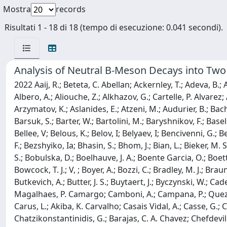
Mostra
records
Risultati 1 - 18 di 18 (tempo di esecuzione: 0.041 secondi).
Analysis of Neutral B-Meson Decays into Tw
2022 Aaij, R.; Beteta, C. Abellan; Ackernley, T.; Adeva, B.; Adinolfi, M.; Afsharnia, H.; Aidala, C. A.; Aiola, S.; Ajaltouni, Z.; Akar, S.; Albrecht, J.; Alessio, F.; Alexander, M.; Alfonso Albero, A.; Aliouche, Z.; Alkhazov, G.; Cartelle, P. Alvarez; Amato, S.; Amhis, Y.; An, L.; Anderlini, L.; Andreianov, A.; Andreotti, M.; Archilli, F.; Artamonov, A.; Artuso, M.; Arzymatov, K.; Aslanides, E.; Atzeni, M.; Audurier, B.; Bachmann, S.; Bachmayer, M.; Back, J. J.; Baladron Rodriguez, P.; Balagura, V; Baldini, W.; Baptista Leite, J.; Barlow, R. J.; Barsuk, S.; Barter, W.; Bartolini, M.; Baryshnikov, F.; Basels, J. M.; Bassi, G.; Batsukh, B.; Battig, A.; Bay, A.; Becker, M.; Bedeschi, F.; Bediaga, I; Beiter, A.; Belavin, V; Belin, S.; Bellee, V; Belous, K.; Belov, I; Belyaev, I; Bencivenni, G.; Ben-Haim, E.; Berezhnoy, A.; Bernet, R.; Berninghoff, D.; Bernstein, H. C.; Bertella, C.; Bertolin, A.; Betancourt, C.; Betti, F.; Bezshyiko, Ia; Bhasin, S.; Bhom, J.; Bian, L.; Bieker, M. S.; Bifani, S.; Billoir, P.; Birch, M.; Bishop, F. C. R.; Bitadze, A.; Bizzeti, A.; Bjorn, M.; Blago, M. P.; Blake, T.; Blanc, F.; Blusk, S.; Bobulska, D.; Boelhauve, J. A.; Boente Garcia, O.; Boettcher, T.; Boldyrev, A.; Bondar, A.; Bondar, N.; Borghi, S.; Borisyak, M.; Borsato, M.; Borsuk, J. T.; Bouchiba, S. A.; Bowcock, T. J.; V, ; Boyer, A.; Bozzi, C.; Bradley, M. J.; Braun, S.; Rodriguez, A. Brea; Brodski, M.; Brodzicka, J.; Gonzalo, A. Brossa; Brundu, D.; Buonaura, A.; Burr, C.; Bursche, A.; Butkevich, A.; Butter, J. S.; Buytaert, J.; Byczynski, W.; Cadeddu, S.; Cai, H.; Calabrese, R.; Calefice, L.; Diaz, L. Calero; Cali, S.; Calladine, R.; Calvi, M.; Gomez, M. Calvo; Magalhaes, P. Camargo; Camboni, A.; Campana, P.; Quezada, A. F. Campoverde; Capelli, S.; Capriotti, L.; Carbone, A.; Carboni, G.; Cardinale, R.; Cardini, A.; Carli, I; Carniti, P.; Carus, L.; Akiba, K. Carvalho; Casais Vidal, A.; Casse, G.; Cattaneo, M.; Cavallero, G.; Celani, S.; Cerasoli, J.; Chadwick, A. J.; Chapman, M. G.; Charles, M.; Charpentier, Ph; Chatzikonstantinidis, G.; Barajas, C. A. Chavez; Chefdeville, M.; Chen, C.; Chen, S.; Chernov, A.; Chobanova, V; Cholak, S.; Chrzaszcz, M.; Chubykin, A.; Chulikov, V; Ciambrone, P.; Cicala, M. F.; Cid Vidal, X.; Ciezarek, G.; Clarke, P. E. L.; Clemencic, M.; Cliff, H.; V, ; Closier, J.; Cobbledick, J. L.; Coco, V; Coelho, J. A. B.; Cogan, J.; Cogneras, E.; Cojocariu, L.; Collins, P.; Colombo, T.; Congedo, L.; Contu, A.; Cooke, N.; Coombs, G.; Corti, G.; Sobral, C. M. Costa; Couturier, B.; Craik, D. C.; Crkovska, J.; Cruz Torres, M.; Currie, R.; Da Silva, C. L.; Dadabaev, S.; Dall'Occo, E.; Dalseno, J.; D'Ambrosio, C.; Danilina, A.; D'Argent, P.; Davis, A.; Francisco, O. De Aguiar; De Bruyn, K.; De Capua, S.; De Cian, M.; De Miranda, J. M.; De Paula, L.; De Serio, M.; De Simone, D.; De Simone, P.; De Vellis, F.; De Vries, J. A.; Dean, C. T.; Decamp, D.; Del Buono, L.; Delaney, B.; Dembinski, H-P; Dendek, A.; Denysenko, V; Derkach, D.; Deschamps, O.; Desse, F.; Dettori, F.; Dey, B.; Di Cicco, A.; Di Nezza, P.; Didenko, S.; Dieste Maronas, L.; Dijkstra, H.; Dobishuk, V; Donohoe, A. M.; Dordei, F.; Dos Reis, A. C.; Douglas, L.; Dovbnya, A.; Downes, A. G.; Dreimanis, K.; Dudek, M. W.; Dufour, L.; Duk, V; Durante, P.; Durham, J. M.; Dutta, D.; Dziurda, A.; Dzyuba, A.; Easo, S.; 