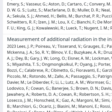
Emery, S.; Vasseur, G.; Aston, D.; Cartaro, C.; Convery, M. 
D. W. G. S.; Luitz, S.; Macfarlane, D. B.; Muller, D. R.; Neal
A.; Sekula, S. J.; Ahmed, H.; Bellis, M.; Burchat, P. R.; Pucci
Schwitters, R. F.; Izen, J. M.; Lou, X. C.; Bianchi, F.; De Mor
F. U.; King, G. J.; Kowalewski, R.; Lueck, T.; Nugent, I. M.; 
Measurement of additional radiation in the i
2023 Lees, J. P.; Poireau, V.; Tisserand, V.; Grauges, E.; Pa
Mckenna, J. A.; So, R. Y.; Blinov, V. E.; Buzykaev, A. R.; Dr
A. J.; Dey, B.; Gary, J. W.; Long, O.; Eisner, A. M.; Lockman,
S.; Miyashita, T. S.; Ongmongkolkul, P.; Oyang, J.; Porter, 
Bozzi, C.; Calabrese, R.; Cibinetto, G.; Fioravanti, E.; Garzi
Piccolo, M.; Rotondo, M.; Zallo, A.; Passaggio, S.; Patrignani
Davier, M.; Le Diberder, F.; Li, L.; Lutz, A. M.; Wormser, G.;
Lodovico, F.; Cowan, G.; Banerjee, S.; Brown, D. N.; Davis, C.
Jawahery, A.; Roberts, D. A.; Cowan, R.; Robertson, S. H.; 
Losecco, J. M.; Honscheid, K.; Gaz, A.; Margoni, M.; Simi, 
B.; Marchiori, G.; Ocariz, J.; Biasini, M.; Manoni, E.; Rossi,