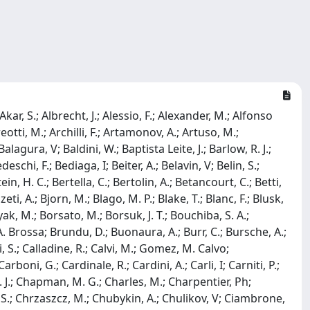
O.; Lusiani, Alberto; Lyu, X.; Ma, L.; Ma, R.; Maccolini, S.; Machefert, F.; Maciuc, F.; Macko, V; Mackowiak, P.; Maddrell-Mander, S.; Madejczyk, O.; Mohan, L. R. Madhan; Maev, O.; Maevskiy, A.; Maisuzenko, D.; Majewski, M. W.; Malczewski, J. J.; Malde, S.; Malecki, B.; Malinin, A.; Maltsev, T.; Malygina, H.; Manca, G.; Mancinelli, G.; Manuzzi, D.; Marangotto, D.; Maratas, J.; Marchand, J. F.; Marconi, U.; Mariani, S.; Benito, C. Marin; Marinangeli, M.; Marks, J.; Marshall, A. M.; Marshall, P. J.; Martellotti, G.; Martinazzoli, L.; Martinelli, M.; Martinez Santos, D.; Martinez Vidal, F.; Massafferri, A.; Materok, M.; Matev, R.; Mathad, A.; Mathe, Z.; Matiunin, V; Matteuzzi, C.; Mattioli, K. R.; Mauri, A.; Maurice, E.; Mauricio, J.; Mazurek, M.; Mccann, M.; Mcconnell, L.; Mcgrath, T. H.; Mcnab, A.; Mcnulty, R.; Mead, J.; V, ; Meadows, B.; Meier, G.; Meinert, N.; Melnychuk, D.; Meloni, S.; Merk, M.; Merli, A.; Meyer Garcia, L.; Mikhasenko, M.; Milanes, D. A.; Millard, E.; Milovanovic, M.; Minard, M-N; Minotti, A.; Minzoni, L.; Mitchell, S. E.; Mitreska, B.; Mitzel, D. S.; Moedden, A.; Mohammed, R. A.; Moise, R. D.; Mombacher, T.; Monroy, I. A.; Monteil, S.; Morandin, M.; Morello, G.; Morello, Michael Joseph; Moron, J.; Morris, A. B.; Morris, A. G.; Mountain, R.; Mu, H.; Muheim, F.; Mulder, M.; Mueller, D.; Mueller, K.; Murphy, C. H.; Murray, D.; Muzzetto, P.; Naik, P.; Nakada, T.; Nandakumar, R.; Nanut, T.; Nasteva, I; Needham, M.; Neri, I; Neri, N.; Neubert, S.; Neufeld, N.; Newcombe, R.; Nguyen, T. D.; Nguyen-Mau, C.; Niel, E. M.; Nieswand, S.; Nikitin, N.; Nolte, N. S.; Normand, C.; Nunez, C.; Oblakowska-Mucha, A.; Obraztsov, V; O'Hanlon, D. P.; Oldeman, R.; Olivares, M. E.; Onderwater, C. J. G.; Ossowska, A.; Otalora Goicochea, J. M.; Ovsiannikova, T.; Owen, P.; Oyanguren, A.; Pagare, B.; Pais, P. R.; Pajero, T.; Palano, A.; Palutan, M.; Pan, Y.; Panshin, G.; Papanestis, A.; Pappagallo, M.; Pappalardo, L. L.; Pappenheimer, C.; Parker, W.; Parkes, C.; Parkinson, C. J.; Passalacqua, B.; Passaleva, G.; Pastore, A.; Patel, M.; Patrignani, C.; Pawley, C. J.; Pearce, A.; Pellegrino, A.; Altarelli, M. Pepe; Perazzini, S.; Pereima, D.; Perret, P.; Petric, M.; Petridis, K.; Petrolini, A.; Petrov, A.; Petrucci, S.; Petruzzo, M.; Pham, T. T. H.; Philippov, A.; Pica, Lorenzo; Piccini, M.; Pietrzyk, B.; Pietrzyk, G.; Pili, M.; Pinci, D.; Pisani, F.; Resmi, P. K.; Placinta, V; Plews, J.; Plo Casasus, M.; Polci, F.; Lener, M. Poli; Poliakova, M.; Poluektov, A.; Polukhina, N.; Polyakov, I; Polycarpo, E.; Pomery, G. J.; Ponce, S.; Popov, D.; Popov, S.; Poslavskii, S.; Prasanth, K.; Promberger, L.; Prouve, C.; Pugatch, V; Pullen, H.; Punzi, G.; Qi, H.; Qian, W.; Qin, J.; Qin, N.; Quagliani, R.; Quintana, B.; Raab, N.; V, ; Trejo, R. I. Rabadan; Rachwal, B.; Rademacker, J. H.; Rama, M.; Pernas, M. Ramos; Rangel, M. S.; Ratnikov, F.; Raven, G.; Reboud, M.; Redi, F.; Reiss, F.; Remon Alepuz, C.; Ren, Z.; Renaudin, V; Ribatti, R.; Ricciardi, S.; Rinnert, K.; Robbe, P.; Robertson, G.; Rodrigues, A. B.; Rodrigues, E.; Rodriguez Lopez, J. A.; Rollings, A.; Roloff, P.; Romanovskiy, V; Romer