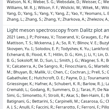
Light meson spectroscopy from Dalitz plot a
2021 Lees, J. P.; Poireau, V.; Tisserand, V.; Grauges, E.; P
Mattison, T. S.; Mckenna, J. A.; So, R. Y.; Blinov, V. E.; Buz
Skovpen, Yu. I.; Solodov, E. P.; Todyshev, K. Yu.; Lankford,
Echenard, B.; Flood, K. T.; Hitlin, D. G.; Kim, J.; Li, Y.; L
B. G.; Sokoloff, M. D.; Sun, L.; Smith, J. G.; Wagner, S. R.; 
V.; Calcaterra, A.; De Sangro, R.; Finocchiaro, G.; Martellott
M.; Bhuyan, B.; Mallik, U.; Chen, C.; Cochran, J.; Prell, S.; 
Gabathuler, E.; Hutchcroft, D. E.; Payne, D. J.; Touramanis,
Griessinger, K.; Hafner, A.; Schubert, K. R.; Barlow, R. J.; 
Cremaldi, L.; Godang, R.; Summers, D. J.; Taras, P.; De Nar
Simi, G.; Simonetto, F.; Stroili, R.; Akar, S.; Ben-Haim, E.;
Batignani, G.; Bettarini, S.; Carpinelli, M.; Casarosa, G.; Ch
A. J. S.; Anulli, F.; Faccini, R.; Ferrarotto, F.; Ferroni, F.; 