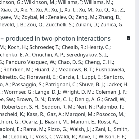
π− produced in two-photon interactions
M.; Koch, H.; Schroeder, T.; Cheaib, R.; Hearty, C.;
avchenko, E. A.; Onuchin, A. P.; Serednyakov, S. I.;
. S.; Panduro Vazquez, W.; Chao, D. S.; Cheng, C. H.;
, F. C.; Rohrken, M.; Huard, Z.; Meadows, B. T.; Pushpawela,
binetto, G.; Fioravanti, E.; Garzia, I.; Luppi, E.; Santoro,
o, A.; Passaggio, S.; Patrignani, C.; Shuve, B. J.; Lacker, H.
M.; Wormser, G.; Lange, D. J.; Wright, D. M.; Coleman, J. P.;
e, Sw.; Brown, D. N.; Davis, C. L.; Denig, A. G.; Gradl, W.;
R.; Robertson, S. H.; Seddon, R. M.; Neri, N.; Palombo, F.;
onscheid, K.; Kass, R.; Gaz, A.; Margoni, M.; Posocco, M.;
ori, G.; Ocariz, J.; Biasini, M.; Manoni, E.; Rossi, A.;
oloni, E.; Rama, M.; Rizzo, G.; Walsh, J. J.; Zani, L.; Smith,
, M.; Leddig, T.; Voss, C.; Waldi, R.; Adye, T.; Wilson, F. F.;