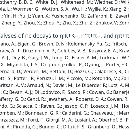
nalyses of ηc decays to η′K+K−, η′π+π−, and ηπ+
alano, A.; Eigen, G.; Brown, D. N.; Kolomensky, Yu. G.; Fritsch, 
ykaev, A. R.; Druzhinin, V. P.; Golubev, V. B.; Kozyrev, E. A.; Kr
 A. J.; Dey, B.; Gary, J. W.; Long, O.; Eisner, A. M.; Lockman, W
in, D. X.; Miyashita, T. S.; Ongmongkolkul, P.; Oyang, J.; Porter
Bernard, D.; Verderi, M.; Bettoni, D.; Bozzi, C.; Calabrese, R.; Ci
i, S.; Patteri, P.; Peruzzi, I. M.; Piccolo, M.; Rotondo, M.; Zall
Gritsan, A. V.; Arnaud, N.; Davier, M.; Le Diberder, F.; Lutz, A. 
 C.; Bevan, A. J.; Di Lodovico, F.; Sacco, R.; Cowan, G.; Banerje
Lafferty, G. D.; Cenci, R.; Jawahery, A.; Roberts, D. A.; Cowan, 
do, G.; Sciacca, C.; Raven, G.; Jessop, C. P.; Losecco, J. M.; H
 Bomben, M.; Bonneaud, G. R.; Calderini, G.; Chauveau, J.; Marchi
rzaszcz, M.; Forti, F.; Giorgi, M. A.; Lusiani, A.; Oberhof, B.; Pa
Pilloni, A.; Piredda, G.; Bunger, C.; Dittrich, S.; Grunberg, O.; Hess