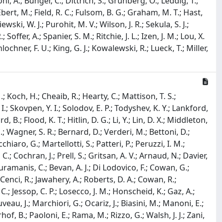
illoni, A.; Bunger, C.; Dittrich, S.; Grunberg, O.; Leddig, T.;
Ebert, M.; Field, R. C.; Fulsom, B. G.; Graham, M. T.; Hast,
ewski, W. J.; Purohit, M. V.; Wilson, J. R.; Sekula, S. J.;
ffer, A.; Spanier, S. M.; Ritchie, J. L.; Izen, J. M.; Lou, X.
nlochner, F. U.; King, G. J.; Kowalewski, R.; Lueck, T.; Miller,
; Koch, H.; Cheaib, R.; Hearty, C.; Mattison, T. S.;
I.; Skovpen, Y. I.; Solodov, E. P.; Todyshev, K. Y.; Lankford,
B.; Flood, K. T.; Hitlin, D. G.; Li, Y.; Lin, D. X.; Middleton,
.; Wagner, S. R.; Bernard, D.; Verderi, M.; Bettoni, D.;
hiaro, G.; Martellotti, S.; Patteri, P.; Peruzzi, I. M.;
.; Cochran, J.; Prell, S.; Gritsan, A. V.; Arnaud, N.; Davier,
ouramanis, C.; Bevan, A. J.; Di Lodovico, F.; Cowan, G.;
; Cenci, R.; Jawahery, A.; Roberts, D. A.; Cowan, R.;
; Jessop, C. P.; Losecco, J. M.; Honscheid, K.; Gaz, A.;
eau, J.; Marchiori, G.; Ocariz, J.; Biasini, M.; Manoni, E.;
hof, B.; Paoloni, E.; Rama, M.; Rizzo, G.; Walsh, J. J.; Zani,