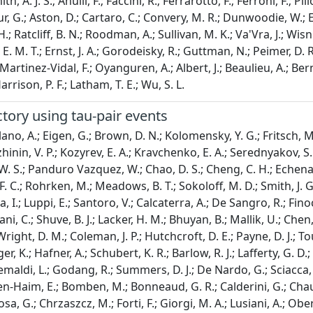
th, A. J. S.; Anulli, F.; Faccini, R.; Ferrarotto, F.; Ferroni, F.; P
seur, G.; Aston, D.; Cartaro, C.; Convery, M. R.; Dunwoodie, W.; 
H.; Ratcliff, B. N.; Roodman, A.; Sullivan, M. K.; Va'Vra, J.; Wisni
 M. T.; Ernst, J. A.; Gorodeisky, R.; Guttman, N.; Peimer, D. R.; So
 L.; Martinez-Vidal, F.; Oyanguren, A.; Albert, J.; Beaulieu, A.; Ber
Harrison, P. F.; Latham, T. E.; Wu, S. L.
ctory using tau-pair events
lano, A.; Eigen, G.; Brown, D. N.; Kolomensky, Y. G.; Fritsch, M.
uzhinin, V. P.; Kozyrev, E. A.; Kravchenko, E. A.; Serednyakov, S. 
 W. S.; Panduro Vazquez, W.; Chao, D. S.; Cheng, C. H.; Echenard, 
F. C.; Rohrken, M.; Meadows, B. T.; Sokoloff, M. D.; Smith, J. G
a, I.; Luppi, E.; Santoro, V.; Calcaterra, A.; De Sangro, R.; Finocc
, C.; Shuve, B. J.; Lacker, H. M.; Bhuyan, B.; Mallik, U.; Chen, C
Wright, D. M.; Coleman, J. P.; Hutchcroft, D. E.; Payne, D. J.; T
er, K.; Hafner, A.; Schubert, K. R.; Barlow, R. J.; Lafferty, G. D.
maldi, L.; Godang, R.; Summers, D. J.; De Nardo, G.; Sciacca, C.
 Ben-Haim, E.; Bomben, M.; Bonneaud, G. R.; Calderini, G.; Chauv
osa, G.; Chrzaszcz, M.; Forti, F.; Giorgi, M. A.; Lusiani, A.; Ober