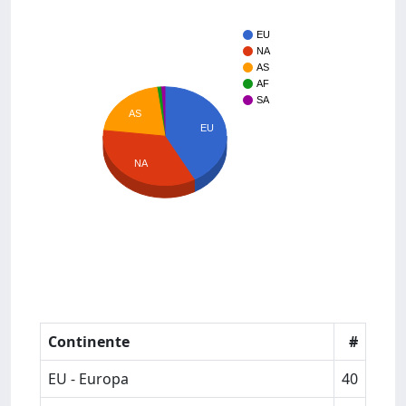
EU
NA
AS
AF
SA
AS
EU
NA
Continente
#
EU - Europa
40