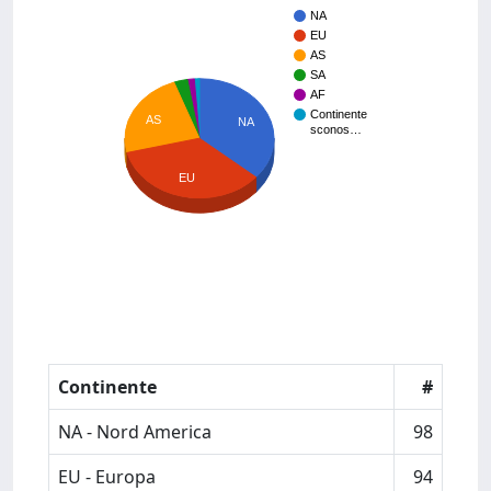
NA
EU
AS
SA
AF
Continente
AS
NA
sconos…
EU
Continente
#
NA - Nord America
98
EU - Europa
94