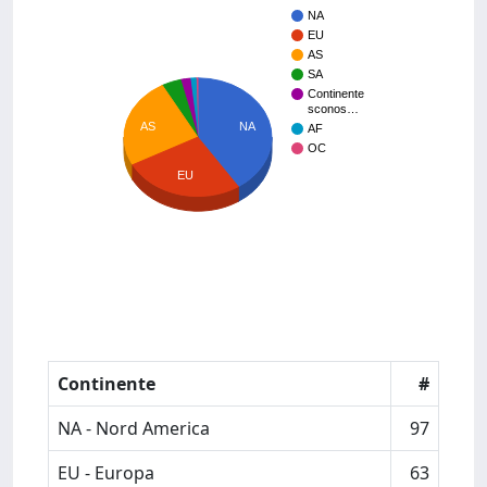
NA
EU
AS
SA
Continente
sconos…
AS
NA
AF
OC
EU
Continente
#
NA - Nord America
97
EU - Europa
63