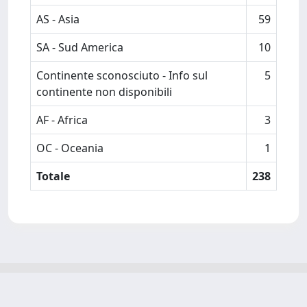
AS - Asia
59
SA - Sud America
10
Continente sconosciuto - Info sul
5
continente non disponibili
AF - Africa
3
OC - Oceania
1
Totale
238
Powered by
IRIS
-
about IRIS
-
Utilizzo dei cookie
-
Privacy
Copyright © 2026